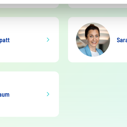
patt
Sar
baum