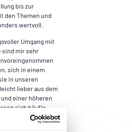
lung bis zur
it den Themen und
nders wertvoll.
ngsvoller Umgang mit
sind mir sehr
e unvoreingenommen
n, sich in einem
ie in unseren
leicht lieber aus dem
 und einer höheren
ssen sich häufig
en.