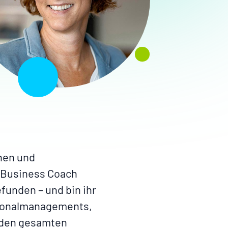
hen und
 Business Coach
funden – und bin ihr
rsonalmanagements,
g den gesamten