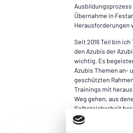
Ausbildungsprozess v
Übernahme in Festan
Herausforderungen vo
Seit 2016 Teil bin i
den Azubis der Azub
wichtig. Es begeist
Azubis Themen an- un
geschützten Rahmen 
Trainings mit heraus
Weg gehen, aus dene
Selbstsicherheit her
schon früher verant