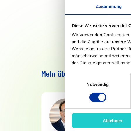
Meine persönliche Er
Zustimmung
Verhalten und unsere
Situationen und The
Diese Webseite verwendet 
entwickeln, desto be
Wir verwenden Cookies, um I
und die Zugriffe auf unsere 
Website an unsere Partner fü
möglicherweise mit weiteren
der Dienste gesammelt habe
Mehr über uns
Einwilligungsauswahl
Notwendig
Philipp Ax
Ablehnen