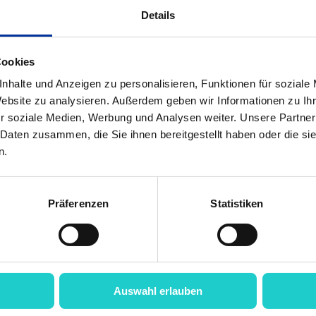
fahrung ist, dass wir nie auslernen und dass es 
Details
 Kommunikation ein Leben lang zu reflektieren
men anzupassen. Je früher wir damit anfangen, 
Cookies
sser.
nhalte und Anzeigen zu personalisieren, Funktionen für soziale
Website zu analysieren. Außerdem geben wir Informationen zu I
r soziale Medien, Werbung und Analysen weiter. Unsere Partner
 Daten zusammen, die Sie ihnen bereitgestellt haben oder die s
n.
Präferenzen
Statistiken
Bas
Auswahl erlauben